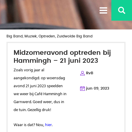
Bigband Zuidwolde

Big Band
,
Muziek
,
Optreden
,
Zuidwolde Big Band
Midzomeravond optreden bij
Hammingh – 21 juni 2023
Zoals vorig jaar al
RvB
aangekondigd: op woensdag
avond 21 juni 2023 speelden
jun 09, 2023
we weer bij Café Hammingh in
Garnwerd. Goed weer, dus in
de tuin. Gezellig druk!
Waar is dat? Nou,
hier
.